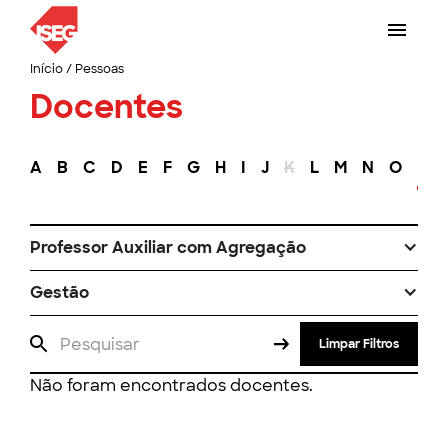
Início
/
Pessoas
Docentes
A
B
C
D
E
F
G
H
I
J
K
L
M
N
O
P
Professor Auxiliar com Agregação
Gestão
Limpar Filtros
Não foram encontrados docentes.