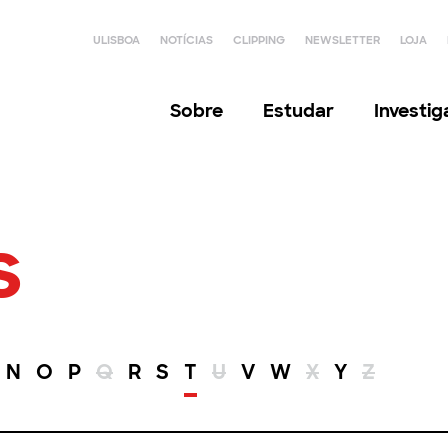
ULISBOA
NOTÍCIAS
CLIPPING
NEWSLETTER
LOJA
Sobre
Estudar
Investi
s
N
O
P
Q
R
S
T
U
V
W
X
Y
Z