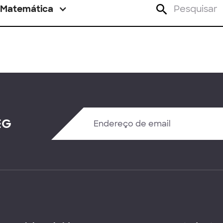
Matemática
EG