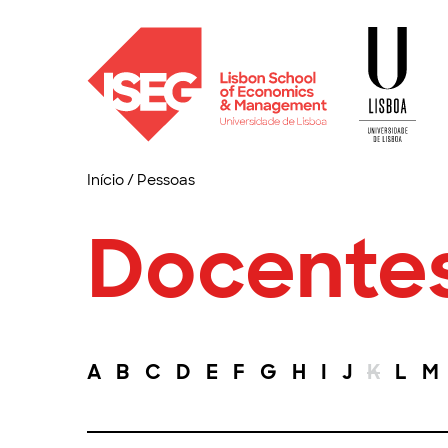
Início
/
Pessoas
Docente
A
B
C
D
E
F
G
H
I
J
K
L
M