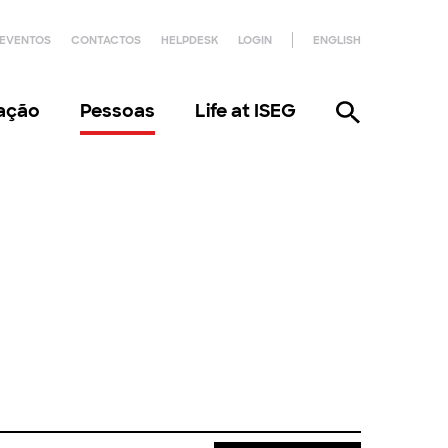
EVENTOS
CONTACTOS
HELPDESK
LOGIN
ENGLISH
gação
Pessoas
Life at ISEG