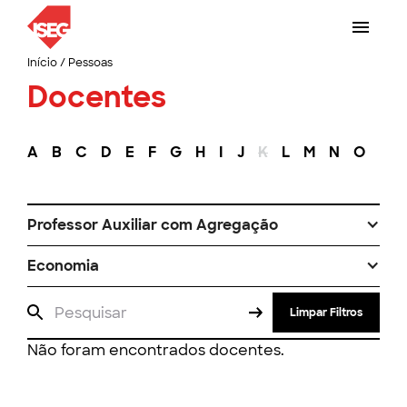
Início
/
Pessoas
Docentes
A
B
C
D
E
F
G
H
I
J
K
L
M
N
O
P
Professor Auxiliar com Agregação
Economia
Limpar Filtros
Não foram encontrados docentes.