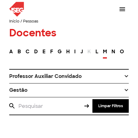
Início
/
Pessoas
Docentes
A
B
C
D
E
F
G
H
I
J
K
L
M
N
O
P
Professor Auxiliar Convidado
Gestão
Limpar Filtros