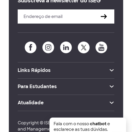
Subscreva a newsletter do ISEG
Links Rápidos
Para Estudantes
Atualidade
Copyright © ISEG Lisbon School of Economics
Fala com o nosso
chatbot
e
and Management 2026
esclarece as tuas dúvidas.