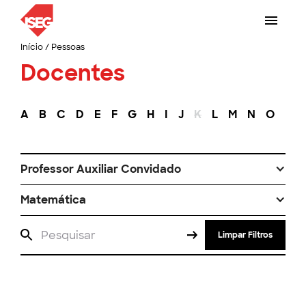
Início
/
Pessoas
Docentes
A
B
C
D
E
F
G
H
I
J
K
L
M
N
O
P
Professor Auxiliar Convidado
Matemática
Limpar Filtros