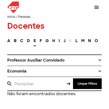
Início
/
Pessoas
Docentes
A
B
C
D
E
F
G
H
I
J
K
L
M
N
O
P
Professor Auxiliar Convidado
Economia
Limpar Filtros
Não foram encontrados docentes.