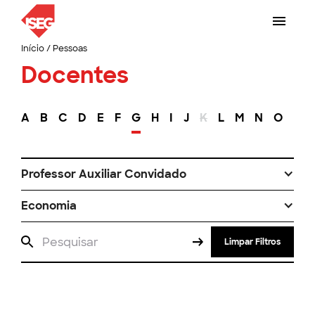
Início
/
Pessoas
Docentes
A
B
C
D
E
F
G
H
I
J
K
L
M
N
O
P
Professor Auxiliar Convidado
Economia
Limpar Filtros