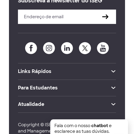
Subscreva a newsletter do ISEG
Links Rápidos
Para Estudantes
Atualidade
Copyright © ISEG Lisbon School of Economics
Fala com o nosso
chatbot
e
and Management 2026
esclarece as tuas dúvidas.