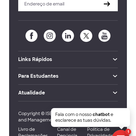
Links Rápidos
Para Estudantes
Atualidade
Copyright © ISEG Lisbon School of Economics
Fala com o nosso
chatbot
e
and Management 2026
esclarece as tuas dúvidas.
Livro de
Canal de
Política de
1
Reclamações
Denúncia
Privacidade