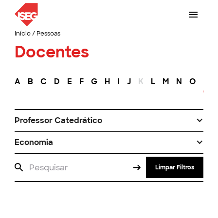
Início
/
Pessoas
Docentes
A
B
C
D
E
F
G
H
I
J
K
L
M
N
O
P
Professor Catedrático
Economia
Limpar Filtros