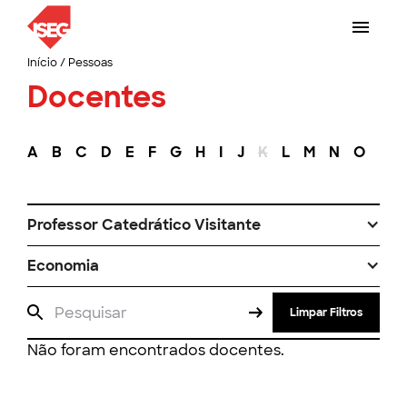
Início
/
Pessoas
Docentes
A
B
C
D
E
F
G
H
I
J
K
L
M
N
O
P
Professor Catedrático Visitante
Economia
Limpar Filtros
Não foram encontrados docentes.