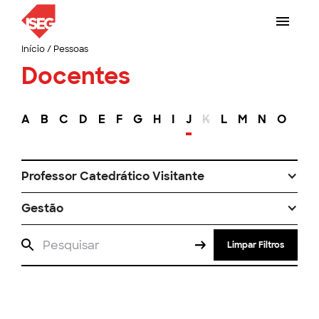
Início
/
Pessoas
Docentes
A
B
C
D
E
F
G
H
I
J
K
L
M
N
O
P
Professor Catedrático Visitante
Gestão
Limpar Filtros