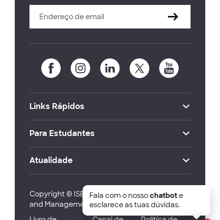
Links Rápidos
Para Estudantes
Atualidade
Copyright © ISEG Lisbon School of Economics
Fala com o nosso
chatbot
e
and Management 2026
esclarece as tuas dúvidas.
Livro de
Canal de
Política de