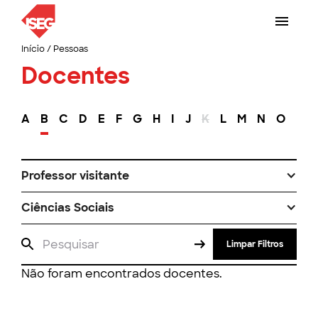
Início
/
Pessoas
Docentes
A
B
C
D
E
F
G
H
I
J
K
L
M
N
O
P
Professor visitante
Ciências Sociais
Limpar Filtros
Não foram encontrados docentes.