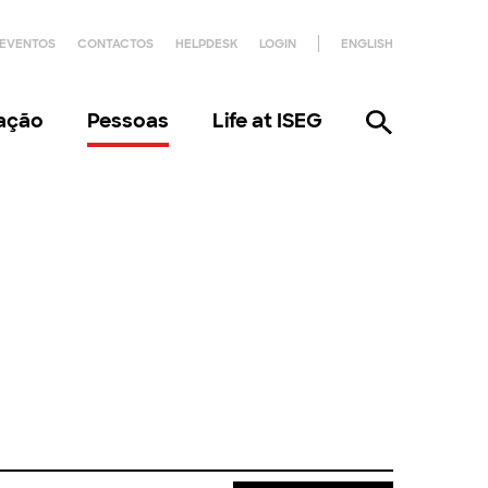
EVENTOS
CONTACTOS
HELPDESK
LOGIN
ENGLISH
gação
Pessoas
Life at ISEG