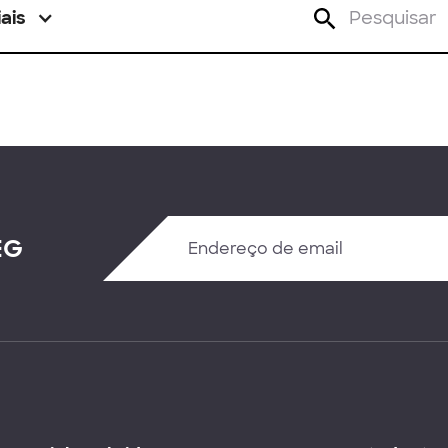
ais
EG