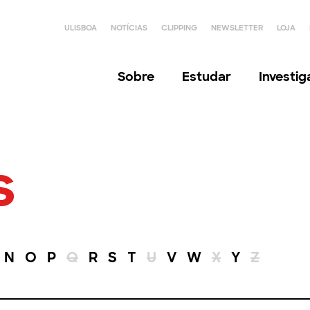
ULISBOA
NOTÍCIAS
CLIPPING
NEWSLETTER
LOJA
Sobre
Estudar
Investi
s
N
O
P
Q
R
S
T
U
V
W
X
Y
Z