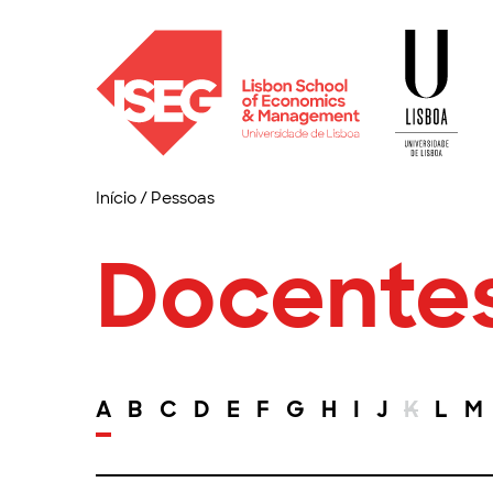
Início
/
Pessoas
Docente
A
B
C
D
E
F
G
H
I
J
K
L
M