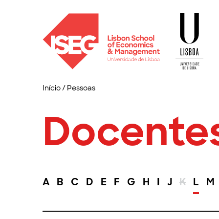
Início
/
Pessoas
Docente
A
B
C
D
E
F
G
H
I
J
K
L
M