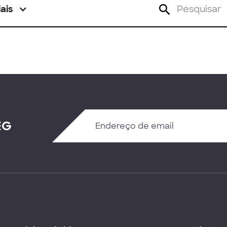
ais
EG