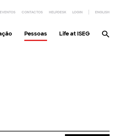
EVENTOS
CONTACTOS
HELPDESK
LOGIN
ENGLISH
gação
Pessoas
Life at ISEG