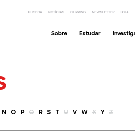
ULISBOA
NOTÍCIAS
CLIPPING
NEWSLETTER
LOJA
Sobre
Estudar
Investi
s
N
O
P
Q
R
S
T
U
V
W
X
Y
Z