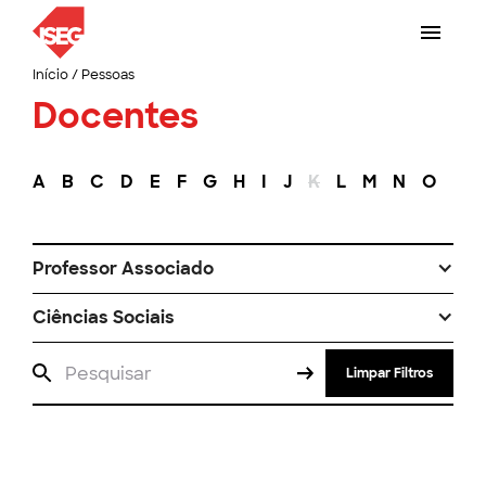
Início
/
Pessoas
Docentes
A
B
C
D
E
F
G
H
I
J
K
L
M
N
O
P
Professor Associado
Ciências Sociais
Limpar Filtros