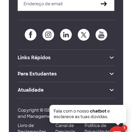
Links Rápidos
Para Estudantes
Atualidade
Copyright © ISEG Lisbon School of Economics
Fala com o nosso
chatbot
e
and Management 2026
esclarece as tuas dúvidas.
Livro de
Canal de
Política de
1
Reclamações
Denúncia
Privacidade