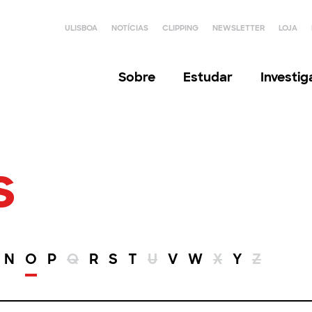
ULISBOA
NOTÍCIAS
CLIPPING
NEWSLETTER
LOJA
Sobre
Estudar
Investi
s
N
O
P
Q
R
S
T
U
V
W
X
Y
Z