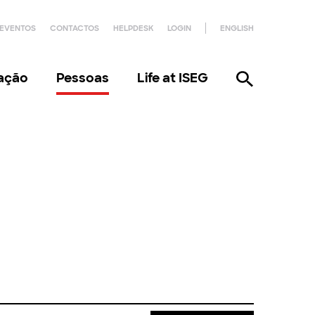
EVENTOS
CONTACTOS
HELPDESK
LOGIN
ENGLISH
gação
Pessoas
Life at ISEG