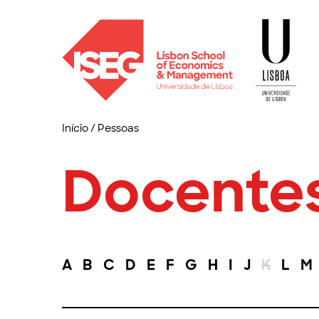
Início
/
Pessoas
Docente
A
B
C
D
E
F
G
H
I
J
K
L
M