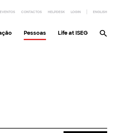
EVENTOS
CONTACTOS
HELPDESK
LOGIN
ENGLISH
gação
Pessoas
Life at ISEG