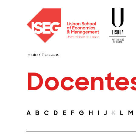
Início
/
Pessoas
Docente
A
B
C
D
E
F
G
H
I
J
K
L
M