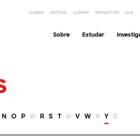
ULISBOA
NOTÍCIAS
CLIPPING
NEWSLETTER
LOJA
Sobre
Estudar
Investi
s
N
O
P
Q
R
S
T
U
V
W
X
Y
Z