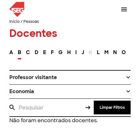
Início
/
Pessoas
Docentes
A
B
C
D
E
F
G
H
I
J
K
L
M
N
O
P
Professor visitante
Economia
Limpar Filtros
Não foram encontrados docentes.