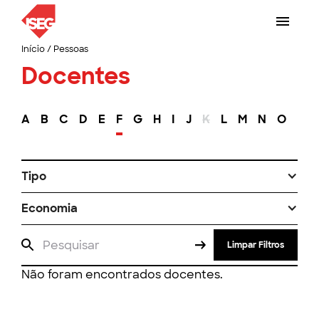
Início
/
Pessoas
Docentes
A
B
C
D
E
F
G
H
I
J
K
L
M
N
O
P
Tipo
Economia
Limpar Filtros
Não foram encontrados docentes.