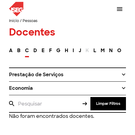
Início
/
Pessoas
Docentes
A
B
C
D
E
F
G
H
I
J
K
L
M
N
O
P
Prestação de Serviços
Economia
Limpar Filtros
Não foram encontrados docentes.