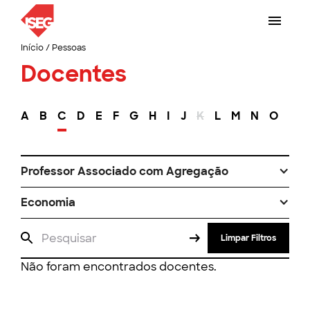
Início
/
Pessoas
Docentes
A
B
C
D
E
F
G
H
I
J
K
L
M
N
O
P
Professor Associado com Agregação
Economia
Limpar Filtros
Não foram encontrados docentes.