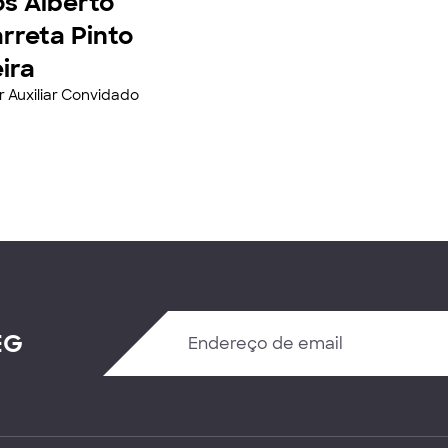
os Alberto
rreta Pinto
ira
r Auxiliar Convidado
EG