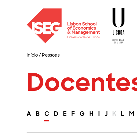
Início
/
Pessoas
Docente
A
B
C
D
E
F
G
H
I
J
K
L
M