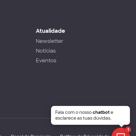
s
Atualidade
Newsletter
Notícias
Eventos
Fala com o nosso
chatbot
e
esclarece as tuas dúvidas.
1