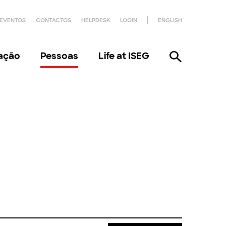
EVENTOS
CONTACTOS
HELPDESK
LOGIN
ENGLISH
gação
Pessoas
Life at ISEG