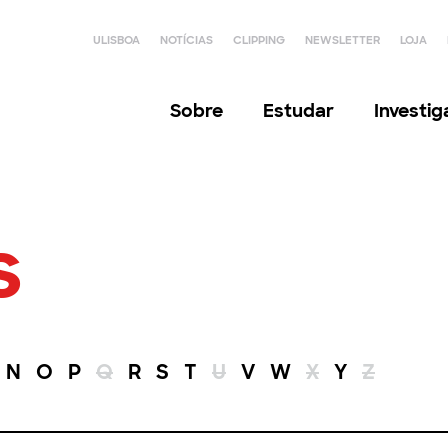
ULISBOA
NOTÍCIAS
CLIPPING
NEWSLETTER
LOJA
Sobre
Estudar
Investi
s
N
O
P
Q
R
S
T
U
V
W
X
Y
Z