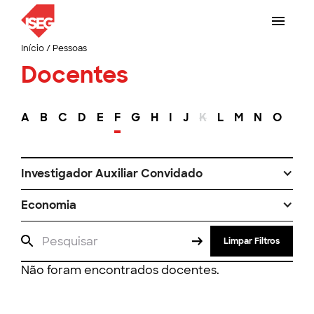
Início
/
Pessoas
Docentes
A
B
C
D
E
F
G
H
I
J
K
L
M
N
O
P
Investigador Auxiliar Convidado
Economia
Limpar Filtros
Não foram encontrados docentes.