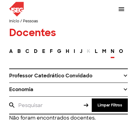
Início
/
Pessoas
Docentes
A
B
C
D
E
F
G
H
I
J
K
L
M
N
O
P
Professor Catedrático Convidado
Economia
Limpar Filtros
Não foram encontrados docentes.