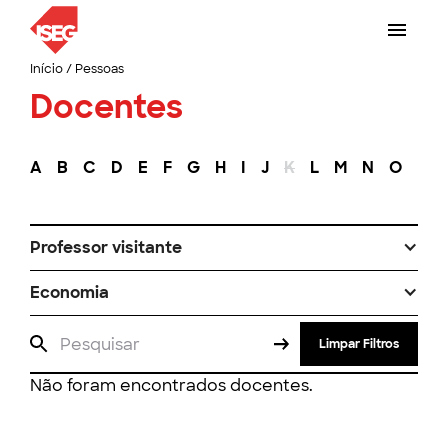
Início
/
Pessoas
Docentes
A
B
C
D
E
F
G
H
I
J
K
L
M
N
O
P
Professor visitante
Economia
Limpar Filtros
Não foram encontrados docentes.