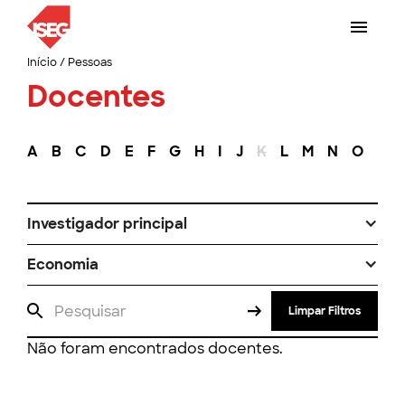
Início
/
Pessoas
Docentes
A
B
C
D
E
F
G
H
I
J
K
L
M
N
O
P
Investigador principal
Economia
Limpar Filtros
Não foram encontrados docentes.