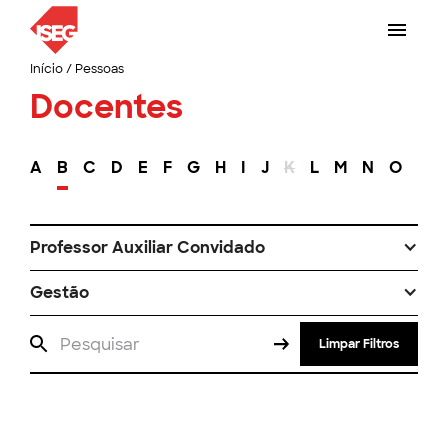
Início
/
Pessoas
Docentes
A
B
C
D
E
F
G
H
I
J
K
L
M
N
O
P
Professor Auxiliar Convidado
Gestão
Limpar Filtros