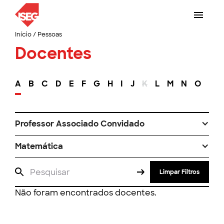
Início
/
Pessoas
Docentes
A
B
C
D
E
F
G
H
I
J
K
L
M
N
O
P
Professor Associado Convidado
Matemática
Limpar Filtros
Não foram encontrados docentes.