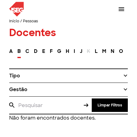
Início
/
Pessoas
Docentes
A
B
C
D
E
F
G
H
I
J
K
L
M
N
O
P
Tipo
Gestão
Limpar Filtros
Não foram encontrados docentes.