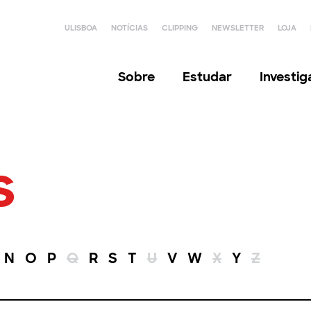
ULISBOA
NOTÍCIAS
CLIPPING
NEWSLETTER
LOJA
Sobre
Estudar
Investi
s
N
O
P
Q
R
S
T
U
V
W
X
Y
Z