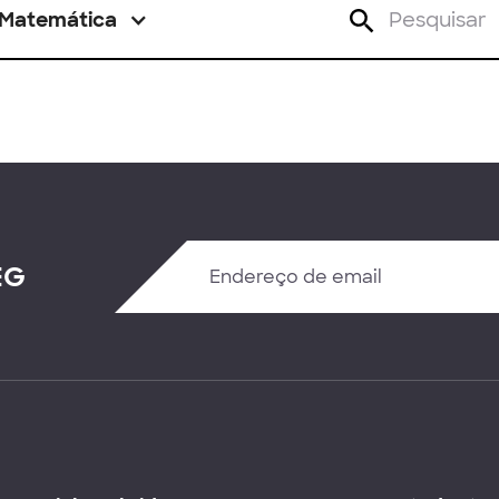
Matemática
EG