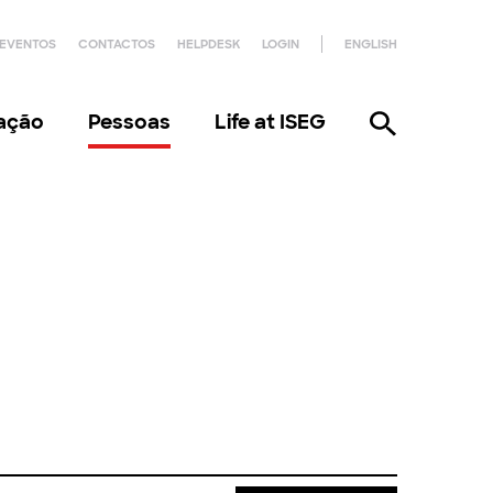
EVENTOS
CONTACTOS
HELPDESK
LOGIN
ENGLISH
gação
Pessoas
Life at ISEG