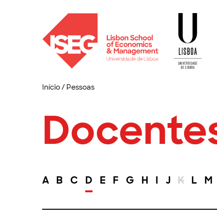
Início
/
Pessoas
Docente
A
B
C
D
E
F
G
H
I
J
K
L
M