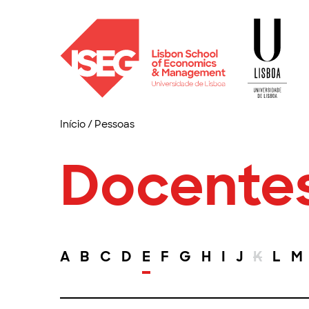
Início
/
Pessoas
Docente
A
B
C
D
E
F
G
H
I
J
K
L
M