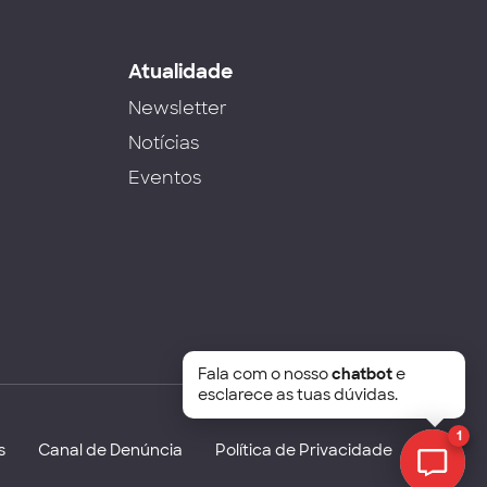
s
Atualidade
Newsletter
Notícias
Eventos
Fala com o nosso
chatbot
e
esclarece as tuas dúvidas.
1
s
Canal de Denúncia
Política de Privacidade
Chat