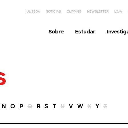
ULISBOA
NOTÍCIAS
CLIPPING
NEWSLETTER
LOJA
Sobre
Estudar
Investi
s
N
O
P
Q
R
S
T
U
V
W
X
Y
Z