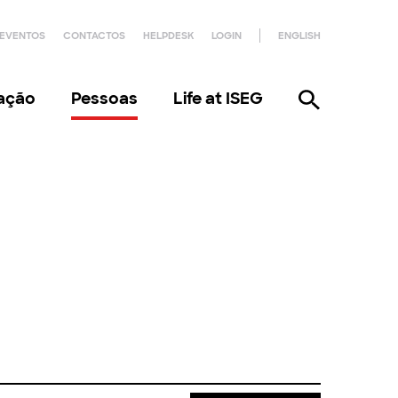
EVENTOS
CONTACTOS
HELPDESK
LOGIN
ENGLISH
gação
Pessoas
Life at ISEG