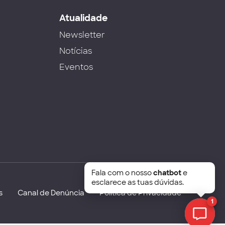
s
Atualidade
Newsletter
Notícias
Eventos
Fala com o nosso
chatbot
e
esclarece as tuas dúvidas.
s
Canal de Denúncia
Política de Privacidade
1
Chat