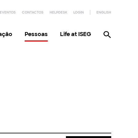
EVENTOS
CONTACTOS
HELPDESK
LOGIN
ENGLISH
gação
Pessoas
Life at ISEG