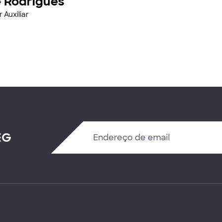
e Rodrigues
 Auxiliar
EG