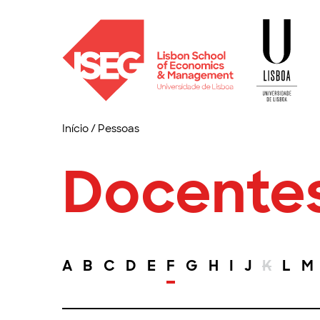
Início
/
Pessoas
Docente
A
B
C
D
E
F
G
H
I
J
K
L
M