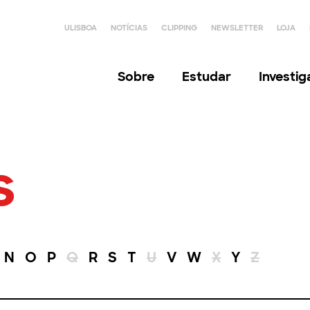
ULISBOA
NOTÍCIAS
CLIPPING
NEWSLETTER
LOJA
Sobre
Estudar
Investi
s
N
O
P
Q
R
S
T
U
V
W
X
Y
Z