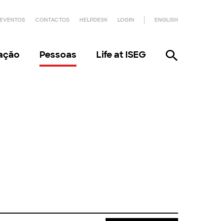
EVENTOS
CONTACTOS
HELPDESK
LOGIN
ENGLISH
gação
Pessoas
Life at ISEG