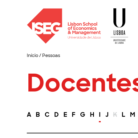
Início
/
Pessoas
Docente
A
B
C
D
E
F
G
H
I
J
K
L
M