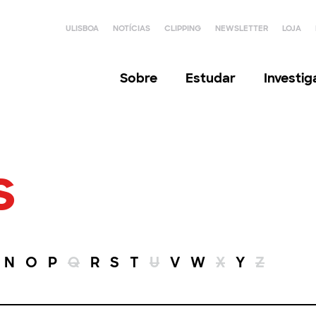
ULISBOA
NOTÍCIAS
CLIPPING
NEWSLETTER
LOJA
Sobre
Estudar
Investi
s
N
O
P
Q
R
S
T
U
V
W
X
Y
Z