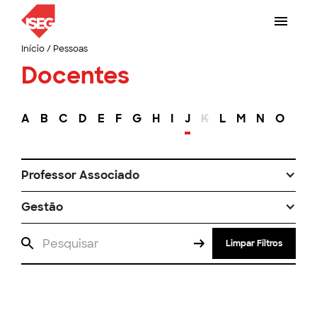
Início
/
Pessoas
Docentes
A
B
C
D
E
F
G
H
I
J
K
L
M
N
O
P
Professor Associado
Gestão
Limpar Filtros