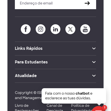
Links Rápidos
Para Estudantes
Atualidade
Copyright © ISEG Lisbon School of Economics
Fala com o nosso
chatbot
e
and Management 2026
esclarece as tuas dúvidas.
Livro de
Canal de
Política de
1
Reclamações
Denúncia
Privacidade