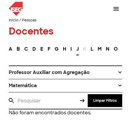
Início
/
Pessoas
Docentes
A
B
C
D
E
F
G
H
I
J
K
L
M
N
O
P
Professor Auxiliar com Agregação
Matemática
Limpar Filtros
Não foram encontrados docentes.