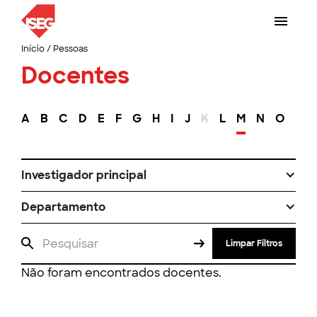
Início
/
Pessoas
Docentes
A
B
C
D
E
F
G
H
I
J
K
L
M
N
O
P
Investigador principal
Departamento
Limpar Filtros
Não foram encontrados docentes.