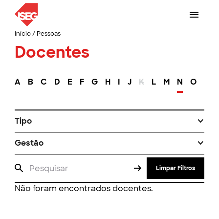
Início
/
Pessoas
Docentes
A
B
C
D
E
F
G
H
I
J
K
L
M
N
O
P
Tipo
Gestão
Limpar Filtros
Não foram encontrados docentes.