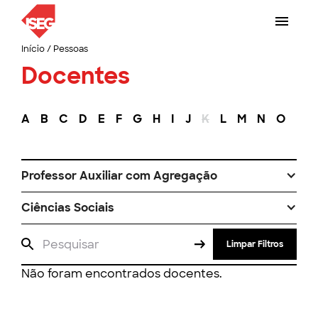
Início
/
Pessoas
Docentes
A
B
C
D
E
F
G
H
I
J
K
L
M
N
O
P
Professor Auxiliar com Agregação
Ciências Sociais
Limpar Filtros
Não foram encontrados docentes.