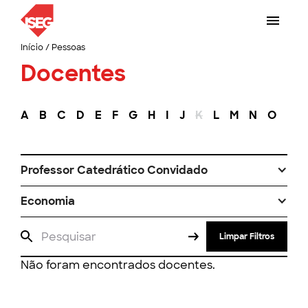
Início
/
Pessoas
Docentes
A
B
C
D
E
F
G
H
I
J
K
L
M
N
O
P
Professor Catedrático Convidado
Economia
Limpar Filtros
Não foram encontrados docentes.