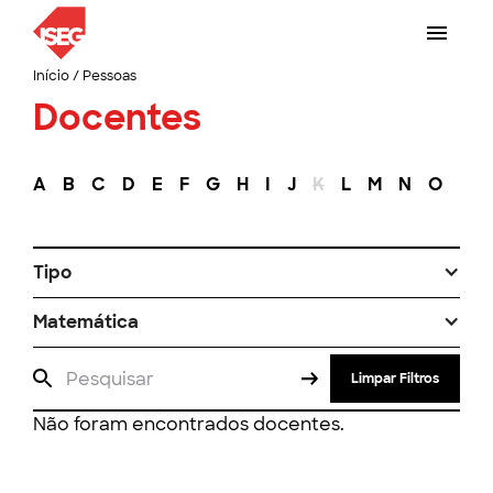
Início
/
Pessoas
Docentes
A
B
C
D
E
F
G
H
I
J
K
L
M
N
O
P
Tipo
Matemática
Limpar Filtros
Não foram encontrados docentes.