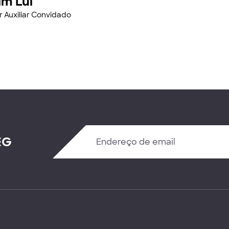
im Lui
r Auxiliar Convidado
EG