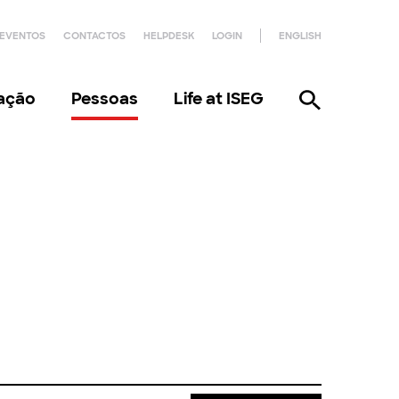
EVENTOS
CONTACTOS
HELPDESK
LOGIN
ENGLISH
gação
Pessoas
Life at ISEG