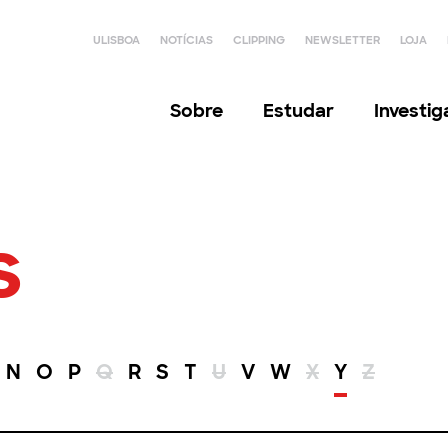
ULISBOA
NOTÍCIAS
CLIPPING
NEWSLETTER
LOJA
Sobre
Estudar
Investi
s
N
O
P
Q
R
S
T
U
V
W
X
Y
Z