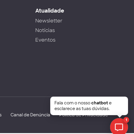
s
Atualidade
Newsletter
Notícias
Eventos
Fala com o nosso
chatbot
e
esclarece as tuas dúvidas.
s
Canal de Denúncia
Política de Privacidade
1
Chat