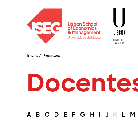
Início
/
Pessoas
Docente
A
B
C
D
E
F
G
H
I
J
K
L
M