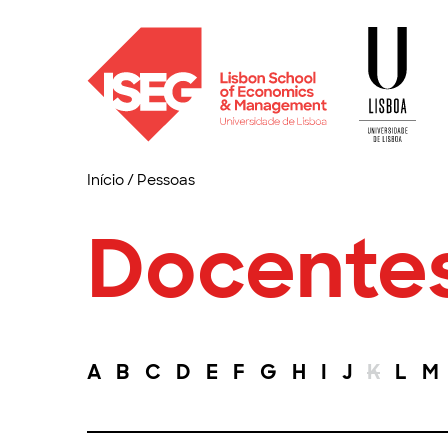
Início
/
Pessoas
Docente
A
B
C
D
E
F
G
H
I
J
K
L
M