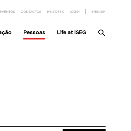
EVENTOS
CONTACTOS
HELPDESK
LOGIN
ENGLISH
gação
Pessoas
Life at ISEG