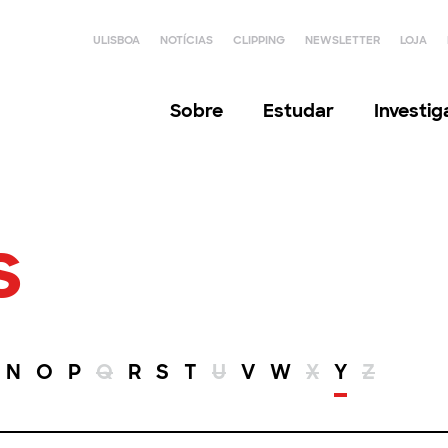
ULISBOA
NOTÍCIAS
CLIPPING
NEWSLETTER
LOJA
Sobre
Estudar
Investi
s
N
O
P
Q
R
S
T
U
V
W
X
Y
Z