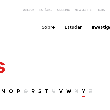
ULISBOA
NOTÍCIAS
CLIPPING
NEWSLETTER
LOJA
Sobre
Estudar
Investi
s
N
O
P
Q
R
S
T
U
V
W
X
Y
Z