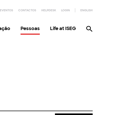
EVENTOS
CONTACTOS
HELPDESK
LOGIN
ENGLISH
gação
Pessoas
Life at ISEG