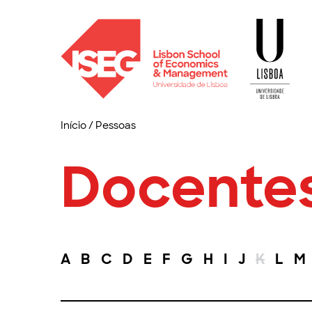
Início
/
Pessoas
Docente
A
B
C
D
E
F
G
H
I
J
K
L
M