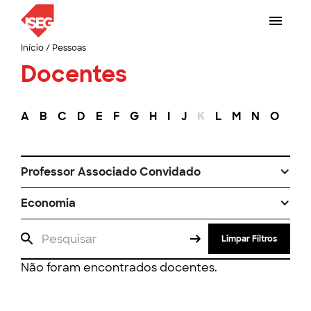
Início
/
Pessoas
Docentes
A
B
C
D
E
F
G
H
I
J
K
L
M
N
O
P
Professor Associado Convidado
Economia
Limpar Filtros
Não foram encontrados docentes.