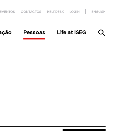
EVENTOS
CONTACTOS
HELPDESK
LOGIN
ENGLISH
gação
Pessoas
Life at ISEG