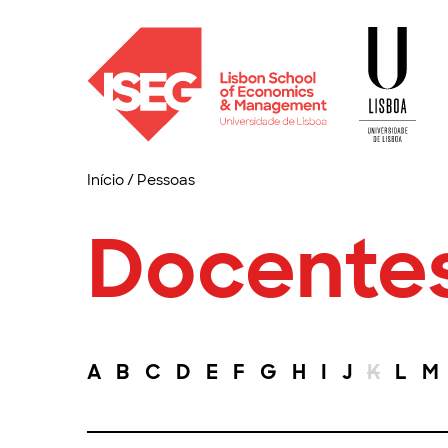
Início
/
Pessoas
Docente
A
B
C
D
E
F
G
H
I
J
K
L
M