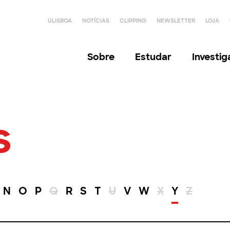
ULISBOA
NOTÍCIAS
CLIPPING
NEWSLETTER
LOJA
Sobre
Estudar
Investi
s
N
O
P
Q
R
S
T
U
V
W
X
Y
Z