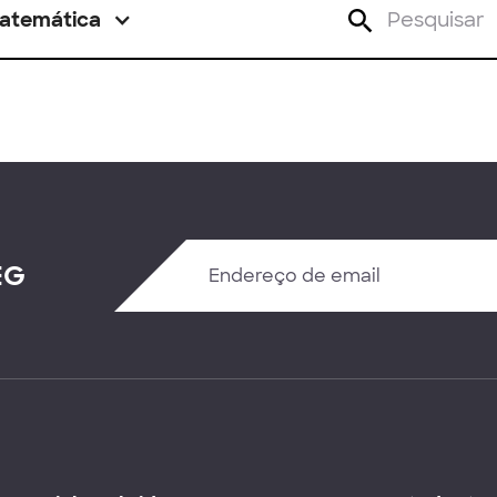
atemática
EG