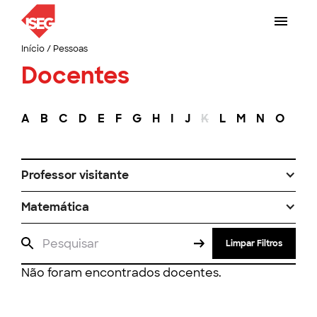
Início
/
Pessoas
Docentes
A
B
C
D
E
F
G
H
I
J
K
L
M
N
O
P
Professor visitante
Matemática
Limpar Filtros
Não foram encontrados docentes.