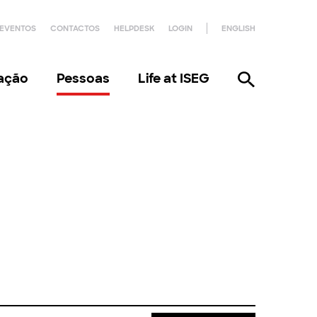
EVENTOS
CONTACTOS
HELPDESK
LOGIN
ENGLISH
gação
Pessoas
Life at ISEG