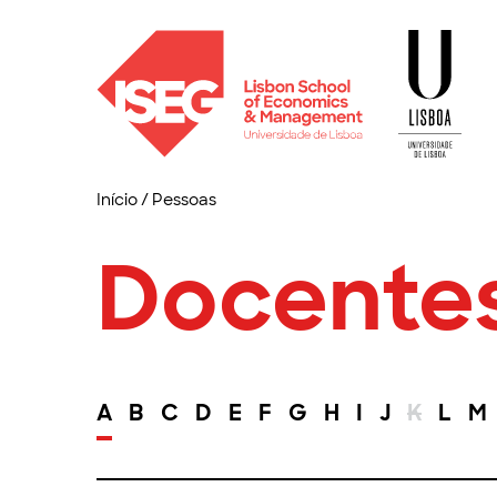
Início
/
Pessoas
Docente
A
B
C
D
E
F
G
H
I
J
K
L
M