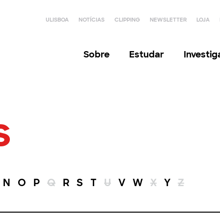
ULISBOA
NOTÍCIAS
CLIPPING
NEWSLETTER
LOJA
Sobre
Estudar
Investi
s
N
O
P
Q
R
S
T
U
V
W
X
Y
Z