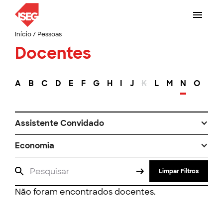
Início
/
Pessoas
Docentes
A
B
C
D
E
F
G
H
I
J
K
L
M
N
O
P
Assistente Convidado
Economia
Limpar Filtros
Não foram encontrados docentes.