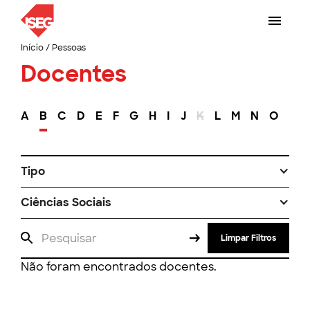
Início
/
Pessoas
Docentes
A
B
C
D
E
F
G
H
I
J
K
L
M
N
O
P
Tipo
Ciências Sociais
Limpar Filtros
Não foram encontrados docentes.