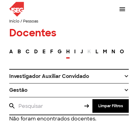
Início
/
Pessoas
Docentes
A
B
C
D
E
F
G
H
I
J
K
L
M
N
O
P
Investigador Auxiliar Convidado
Gestão
Limpar Filtros
Não foram encontrados docentes.