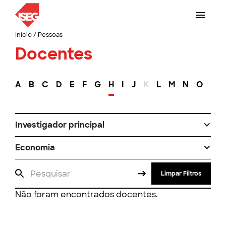
Início
/
Pessoas
Docentes
A
B
C
D
E
F
G
H
I
J
K
L
M
N
O
P
Investigador principal
Economia
Limpar Filtros
Não foram encontrados docentes.